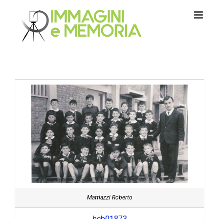
Salta
al
contenuto
Mattiazzi Roberto
bcb01873