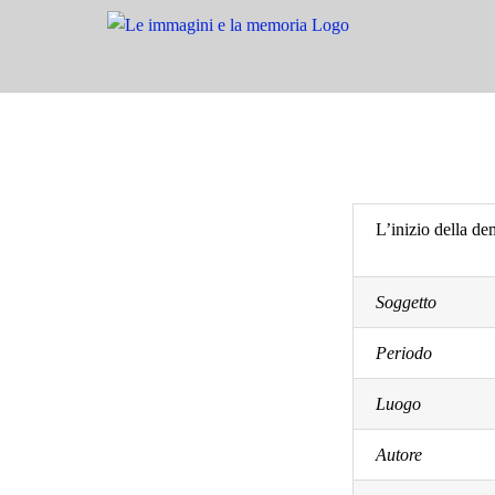
Salta
al
contenuto
L’inizio della de
Soggetto
Periodo
Luogo
Autore