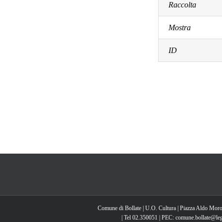
Raccolta
Mostra
ID
Comune di Bollate | U.O. Cultura | Piazza Aldo Moro
| Tel 02.350051 | PEC: comune.bollate@lega