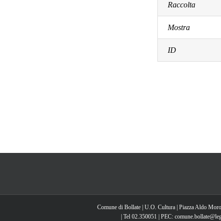
Raccolta
Mostra
ID
Comune di Bollate | U.O. Cultura | Piazza Aldo Moro
| Tel 02.350051 | PEC: comune.bollate@lega