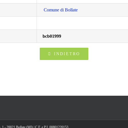
Comune di Bollate
bcb01999
INDIETRO
, 1 - 20021 Bollate (MI) | C.F. e P.I. 00801220153