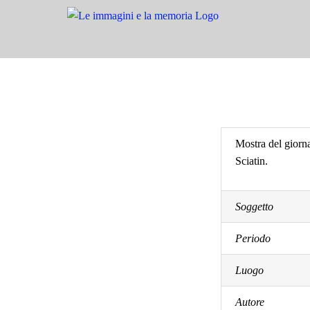
Salta
al
contenuto
Mostra del giorna
Sciatin.
Soggetto
Periodo
Luogo
Autore