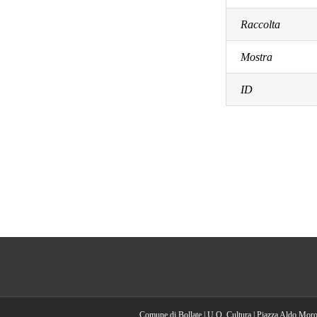
Raccolta
Mostra
ID
Comune di Bollate | U.O. Cultura | Piazza Aldo Moro