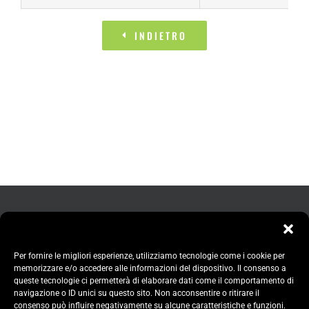
INDIETRO
Per fornire le migliori esperienze, utilizziamo tecnologie come i cookie per
memorizzare e/o accedere alle informazioni del dispositivo. Il consenso a
queste tecnologie ci permetterà di elaborare dati come il comportamento di
navigazione o ID unici su questo sito. Non acconsentire o ritirare il
consenso può influire negativamente su alcune caratteristiche e funzioni.