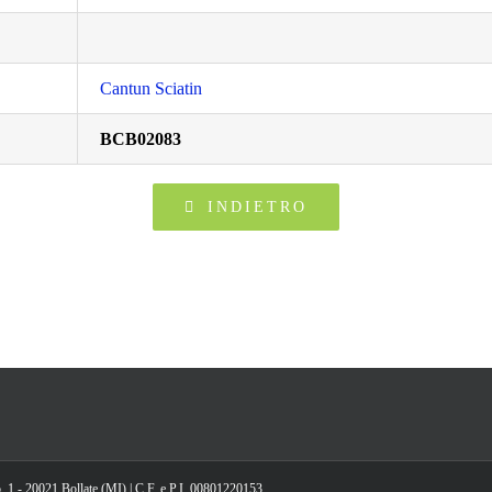
Cantun Sciatin
BCB02083
INDIETRO
, 1 - 20021 Bollate (MI) | C.F. e P.I. 00801220153