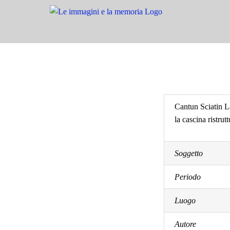
Salta
al
contenuto
Cantun Sciatin 
la cascina ristrut
Soggetto
Periodo
Luogo
Autore