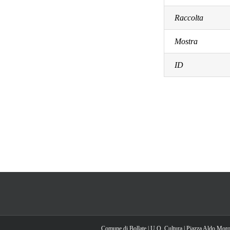
Raccolta
Mostra
ID
Comune di Bollate | U.O. Cultura | Piazza Aldo Moro