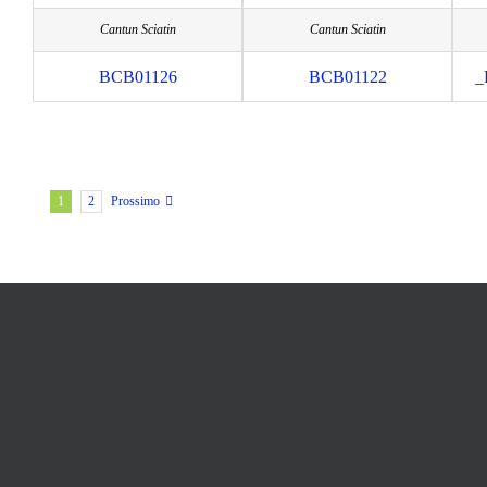
Cantun Sciatin
Cantun Sciatin
BCB01126
BCB01122
_
1
2
Prossimo