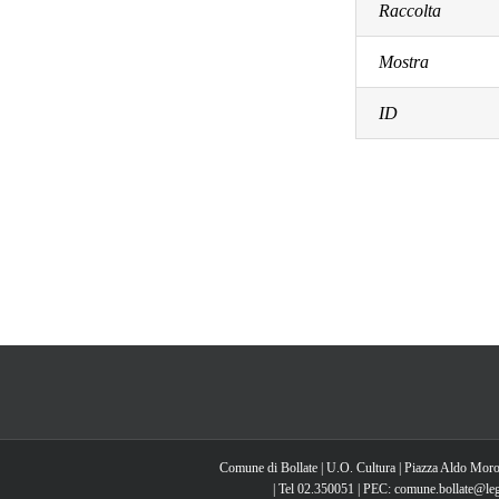
Raccolta
Mostra
ID
Comune di Bollate | U.O. Cultura | Piazza Aldo Moro
| Tel 02.350051 | PEC: comune.bollate@lega