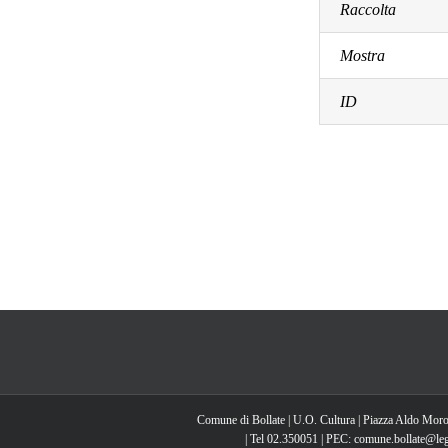
Raccolta
Mostra
ID
Comune di Bollate | U.O. Cultura | Piazza Aldo Moro
| Tel 02.350051 | PEC: comune.bollate@lega