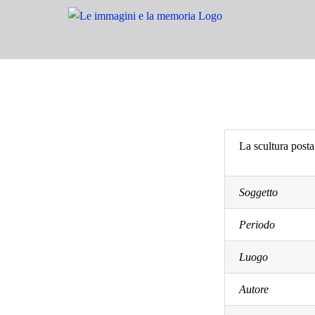
Salta
al
contenuto
La scultura post
Soggetto
Periodo
Luogo
Autore