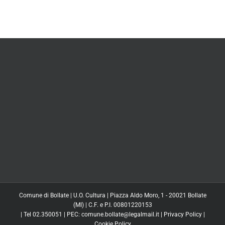
Comune di Bollate | U.O. Cultura | Piazza Aldo Moro, 1 - 20021 Bollate
(MI) | C.F. e P.I. 00801220153
| Tel 02.350051 | PEC: comune.bollate@legalmail.it |
Privacy Policy
|
Cookie Policy