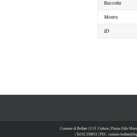
Raccolta
Mostra
ID
Comune di Bollate | U.O. Cultura | Piazza Aldo Moro
| Tel 02.350051 | PEC: comune.bollate@lega