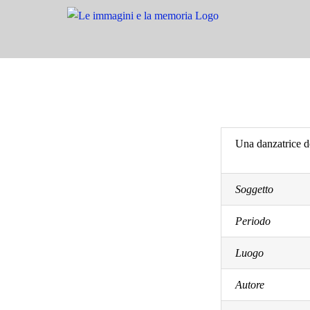
Salta
al
contenuto
Una danzatrice de
Soggetto
Periodo
Luogo
Autore