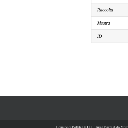
Raccolta
Mostra
ID
Comune di Bollate | U.O. Cultura | Piazza Aldo Moro