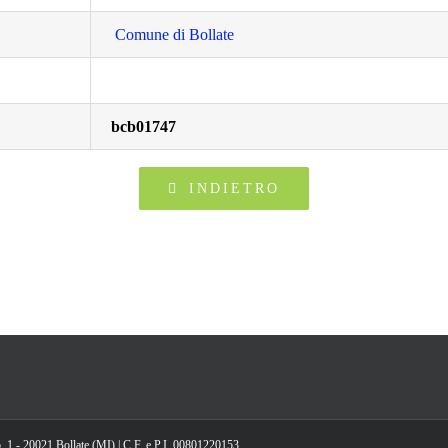
Comune di Bollate
bcb01747
INDIETRO
, 1 - 20021 Bollate (MI) | C.F. e P.I. 00801220153