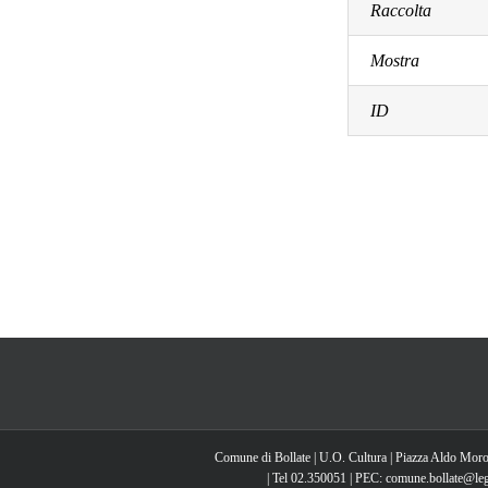
Raccolta
Mostra
ID
Comune di Bollate | U.O. Cultura | Piazza Aldo Moro
| Tel 02.350051 | PEC: comune.bollate@lega