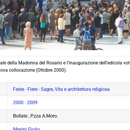
ale della Madonna del Rosario e l’inaugurazione dell’edicola vot
uova collocazione (Ottobre 2000).
Feste - Fiere - Sagre
,
Vita e architettura religiosa
2000 - 2009
Bollate , P.zza A.Moro.
Mesini Giulio