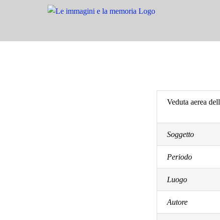
Salta
al
contenuto
Veduta aerea del
Soggetto
Periodo
Luogo
Autore