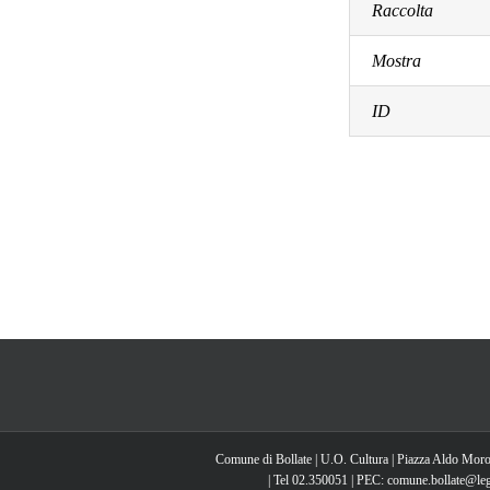
Raccolta
Mostra
ID
Comune di Bollate | U.O. Cultura | Piazza Aldo Moro
| Tel 02.350051 | PEC: comune.bollate@lega