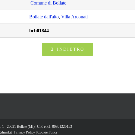
Comune di Bollate
Bollate dall'alto
,
Villa Arconati
bcb01844
INDIETRO
, 1 - 20021 Bollate (MI) | C.F. e P.I. 00801220153
lmail.it |
Privacy Policy
|
Cookie Policy