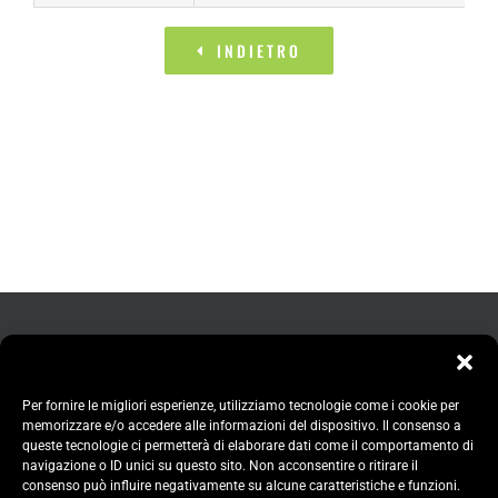
INDIETRO
Per fornire le migliori esperienze, utilizziamo tecnologie come i cookie per
memorizzare e/o accedere alle informazioni del dispositivo. Il consenso a
queste tecnologie ci permetterà di elaborare dati come il comportamento di
navigazione o ID unici su questo sito. Non acconsentire o ritirare il
consenso può influire negativamente su alcune caratteristiche e funzioni.